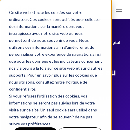
Ce site web stocke les cookies sur votre
ordinateur. Ces cookies sont utilisés pour collecter
des informations sur la manière dont vous
interagissez avec notre site web et nous
permettent de nous souvenir de vous. Nous
Accueil
Parcours
Attirer des clients grâce au contenu digital
utilisons ces informations afin d'améliorer et de
personnaliser votre expérience de navigation, ainsi
Parcours guidé
que pour les données et les indicateurs concernant
nos visiteurs à la fois sur ce site web et sur d'autres
Attirer des clients grâce au
supports. Pour en savoir plus sur les cookies que
contenu digital
nous utilisons, consultez notre Politique de
confidentialité.
Si vous refusez l'utilisation des cookies, vos
Apprenez à créer du contenu clair, régulier et
informations ne seront pas suivies lors de votre
stratégique pour attirer une audience et
visite sur ce site. Un seul cookie sera utilisé dans
transformer votre visibilité en véritable levier
votre navigateur afin de se souvenir de ne pas
business.
suivre vos préférences.